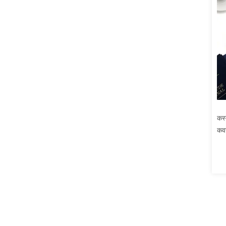
कस्
कवर