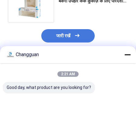
बेकरी उपहार केक कुकीज़ के लिए पारदर्शी
प्लास्टिक खिड़की के साथ पैकिंग
जारी रखें
Changguan
अनुशंसित उत्पाद
2:21 AM
Good day, what product are you looking for?
कम MOQ नालीदार पुन:
कस्टम प्रिंटिंग ब्लैक गिफ्ट
कस्टम आकर्षक मूल्य 
प्रयोज्य लोगो गुलाबी उपहार
बॉक्स फुल कलर प्रिंटिंग गिफ्ट
बिक्री क्राफ्ट पोर्टेब
पैकेजिंग जूते कपड़े बॉक्स पेपर
कॉफिन शेप पैकेज रिजिड लिड
अपघटनीय पर्यावरण क
पोस्टल मेलर शिपिंग बॉक्स छोटे
और बेस कॉफिन शेप पेपर
घुमावदार पैकेजिंग कप