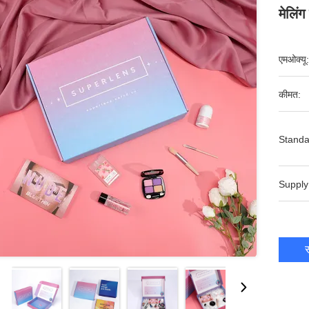
मेलिं
एमओक्यू:
कीमत:
Standa
Supply
स