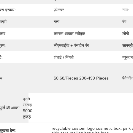
क्स प्रकार:
फ़ोल्डर
नाम:
मग्री:
गत्ता
रंग:
कार:
कस्टम आकार स्वीकृत
लोगो:
द्रण:
सीएमवाईके + पैनटोन रंग
सामग्र
्ट:
शंघाई / निंगबो
न्यूनतम
्य:
$0.68/pieces 200-499 Pieces
पैकेजिं
प्रति 
सप्ताह 
ूर्ति की क्षमता:
5000 
टुकड़े
recyclable custom logo cosmetic box
, 
pink 
रमुखता देना: