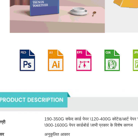
पादों का वर्णन
190-350G सफेद कार्ड पेपर \120-400G कोटेड/आर्ट पेपर
ग्री
\900-1600G पेपर कार्डबोर्ड \सभी प्रकार के विशेष कागज
ार
अनुकूलित आकार