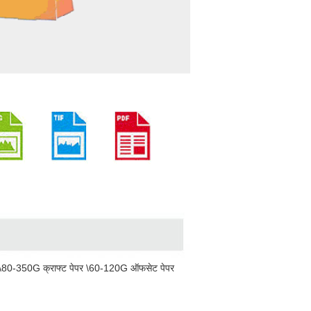
 \80-350G क्राफ्ट पेपर \60-120G ऑफसेट पेपर