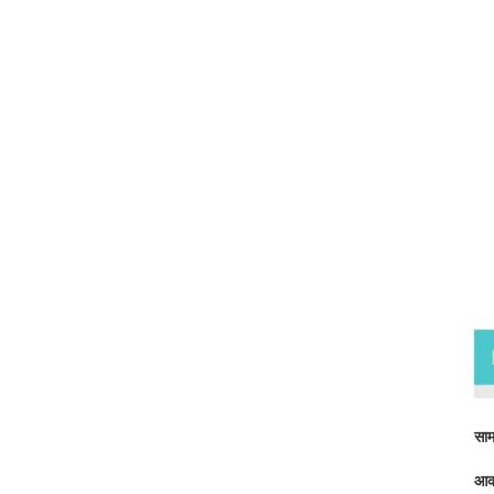
उत्
साम
आक