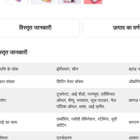
विस्तृत जानकारी
उत्पाद का वर्
स्तृत जानकारी
पत्ति के प्लेस
झेजियांग, चीन
ब्रांड 
डल संख्या
शिपिंग मेलर बॉक्स
औद्योग
टूथपेस्ट, आई शैडो, परफ्यूम, एसेंशियल 
रयोग:
ऑयल, शैम्पू, मस्कारा, लूज पाउडर, नेल 
कागज़ 
पॉलिश ऑयल, ब्लश, आई क्रीम,
एम्बॉसिंग, ग्लॉसी लैमिनेशन, स्टैम्पिंग, यूवी 
ाई का काम:
कस्टम
कोटिंग
शेषता:
पुनर्चक्रण
आकार: