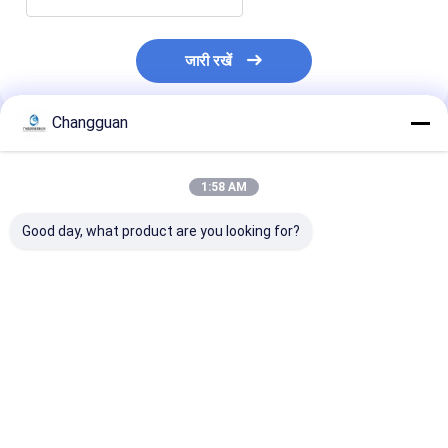
जारी रखें
Changguan
अनुशंसित उत्पाद
1:58 AM
Good day, what product are you looking for?
कस्टम लोगो कागज ग्रीटिंग
पूर्ण रंग कस्टम कार्ड प्रिंटिंग
शादी की सजावट कस्ट
कार्ड ऑफसेट मुद्रण निमंत्रण
ग्रीटिंग कार्ड नोट्स के साथ
प्रिंटिंग 36 पैक फूल
ग्रीटिंग कार्ड
लिफाफा चित्रित
प्रिंटिंग
सबसे अच्छी कीमत
सबसे अच्छी कीमत
सबसे अच्छी 