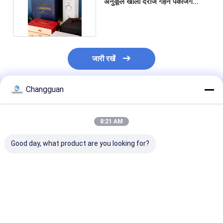
अनुकूल खाली दराज गहने पैकेजिंग
कागज बॉक्स पर नालीदार बोर्ड
जारी रखें
Changguan
अनुशंसित उत्पाद
8:21 AM
Good day, what product are you looking for?
कम MOQ नालीदार पुन:
कस्टम प्रिंटिंग ब्लैक गिफ्ट
कस्टम आकर्षक मूल्य 
प्रयोज्य लोगो गुलाबी उपहार
बॉक्स फुल कलर प्रिंटिंग गिफ्ट
बिक्री क्राफ्ट पोर्टेब
पैकेजिंग जूते कपड़े बॉक्स पेपर
कॉफिन शेप पैकेज रिजिड लिड
अपघटनीय पर्यावरण क
पोस्टल मेलर शिपिंग बॉक्स छोटे
और बेस कॉफिन शेप पेपर
घुमावदार पैकेजिंग कप