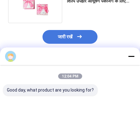
शिल्प उपहार आभूषण पैकेजिंग के लिए
खुदरा स्टैंड बॉक्स
जारी रखें
अनुशंसित उत्पाद
12:04 PM
Good day, what product are you looking for?
कम MOQ नालीदार पुन:
कस्टम प्रिंटिंग ब्लैक गिफ्ट
कस्टम आकर्षक मूल्य 
प्रयोज्य लोगो गुलाबी उपहार
बॉक्स फुल कलर प्रिंटिंग गिफ्ट
बिक्री क्राफ्ट पोर्टेब
पैकेजिंग जूते कपड़े बॉक्स पेपर
कॉफिन शेप पैकेज रिजिड लिड
अपघटनीय पर्यावरण क
पोस्टल मेलर शिपिंग बॉक्स छोटे
और बेस कॉफिन शेप पेपर
घुमावदार पैकेजिंग कप