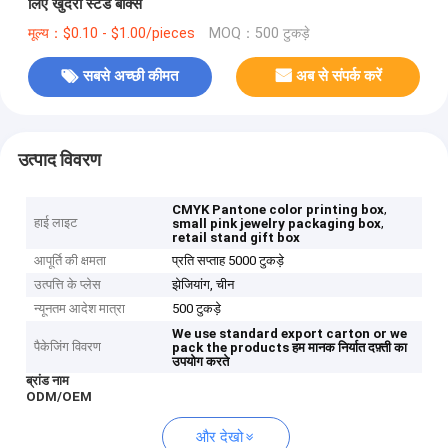
लिए खुदरा स्टैंड बॉक्स
मूल्य：$0.10 - $1.00/pieces
MOQ：500 टुकड़े
सबसे अच्छी कीमत
अब से संपर्क करें
उत्पाद विवरण
,
CMYK Pantone color printing box
हाई लाइट
,
small pink jewelry packaging box
retail stand gift box
आपूर्ति की क्षमता
प्रति सप्ताह 5000 टुकड़े
उत्पत्ति के प्लेस
झेजियांग, चीन
न्यूनतम आदेश मात्रा
500 टुकड़े
We use standard export carton or we
पैकेजिंग विवरण
pack the products
हम मानक निर्यात दफ़्ती का
उपयोग करते
ब्रांड नाम
ODM/OEM
और देखो