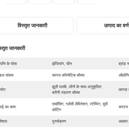
विस्तृत जानकारी
उत्पाद का वर्
स्तृत जानकारी
पत्ति के प्लेस
झेजियांग, चीन
ब्रांड 
डल संख्या
कागज कॉस्मेटिक बॉक्स
औद्योग
झूठी पलकें, लोगो के साथ अनुकूलित 
रयोग:
कागज़ 
बरौनी भंडारण बॉक्स
एम्बॉसिंग, ग्लॉसी लैमिनेशन, स्टैम्पिंग, यूवी 
ाई का काम:
कस्टम
कोटिंग
शेषता:
पुनर्चक्रण
आकार: