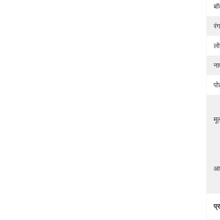
बॉ
रंग
लो
ना
पोर
मूल
आप
प्