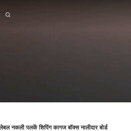
लेबल नकली पलकें शिपिंग कागज बॉक्स नालीदार बोर्ड