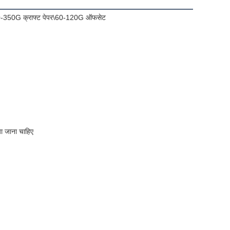
80-350G क्राफ्ट पेपर\60-120G ऑफसेट
ा जाना चाहिए