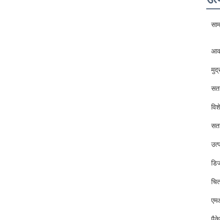
साम
आक
मुद
सतह
विश
सत
उत्
डिज
चित
एमओ
पैके