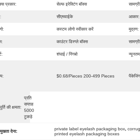
क्स प्रकार:
सेल्फ इरेक्टिंग बॉक्स
सामग्री
:
सीएमवाईके
आकार:
गो:
कस्टम लोगो स्वीकार करें
मुद्रण:
म:
काउंटर डिस्प्ले बॉक्स
सामग्र
्ट:
शंघाई / निंगबो
न्यूनतम
्य:
$0.68/pieces 200-499 Pieces
पैकेजिं
प्रति 
सप्ताह 
ूर्ति की क्षमता:
5000 
टुकड़े
private label eyelash packaging box
, 
corru
रमुखता देना:
printed eyelash packaging boxes