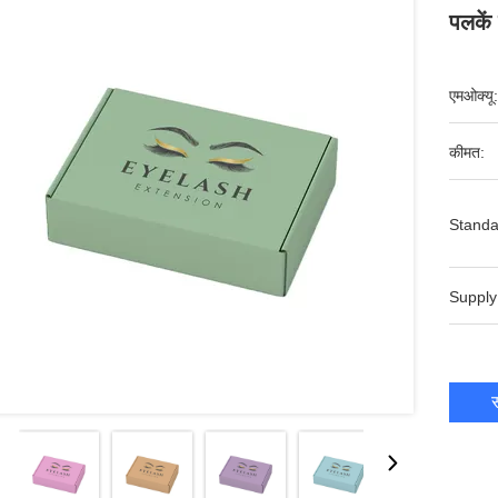
पलकें 
एमओक्यू:
कीमत:
Standa
Supply
स