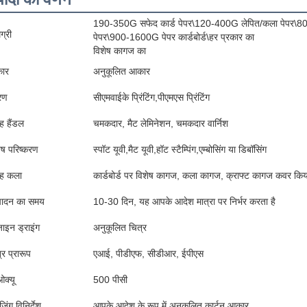
190-350G सफेद कार्ड पेपर\120-400G लेपित/कला पेपर\
ग्री
पेपर\900-1600G पेपर कार्डबोर्ड\हर प्रकार का
विशेष कागज का
ार
अनुकूलित आकार
्रण
सीएमवाईके प्रिंटिंग,पीएमएस प्रिंटिंग
 हैंडल
चमकदार, मैट लेमिनेशन, चमकदार वार्निश
ेष परिष्करण
स्पॉट यूवी,मैट यूवी,हॉट स्टैम्पिंग,एम्बोसिंग या डिबॉसिंग
ह कला
कार्डबोर्ड पर विशेष कागज, कला कागज, क्राफ्ट कागज कवर किय
पादन का समय
10-30 दिन, यह आपके आदेश मात्रा पर निर्भर करता है
ाइन ड्राइंग
अनुकूलित चित्र
्र प्रारूप
एआई, पीडीएफ, सीडीआर, ईपीएस
क्यू
500 पीसी
जिंग विनिर्देश
आपके आदेश के रूप में अनुकूलित कार्टन आकार