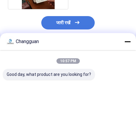
जारी रखें
Changguan
अनुशंसित उत्पाद
10:57 PM
Good day, what product are you looking for?
कस्टम प्रिंटिंग 365 दिन
वॉल्यूम बुक सेट हार्ड कवर
कस्टम डिजिटल प्रिंट
सतत रचनात्मक मिनी दैनिक
कोटेड पेपर ऑफसेट प्रिंटेड
कैलेंडर 2026 - आर्
उद्धरण प्रेरणादायक डेस्क टॉप
दैनिक कैलेंडर
डिजाइन एम्बोस्ड फो
कैलेंडर
स्टैम्पिंग सर्पिल पेपर 
सबसे अच्छी कीमत
सबसे अच्छी कीमत
सबसे अच्छी 