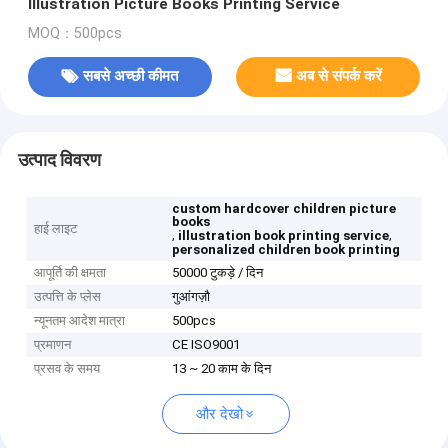
Illustration Picture Books Printing Service
MOQ：500pcs
सबसे अच्छी कीमत
अब से संपर्क करें
उत्पाद विवरण
custom hardcover children picture
books
हाई लाइट
,
,
illustration book printing service
personalized children book printing
आपूर्ति की क्षमता
50000 टुकड़े / दिन
उत्पत्ति के प्लेस
गुआंगज़ौ
न्यूनतम आदेश मात्रा
500pcs
प्रमाणन
CE ISO9001
प्रसव के समय
13 ~ 20 काम के दिन
और देखो