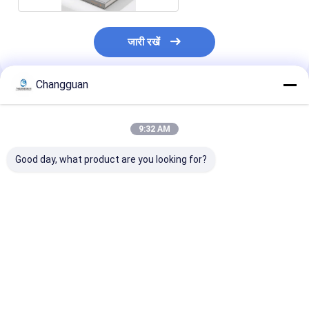
जारी रखें
Changguan
अनुशंसित उत्पाद
9:32 AM
Good day, what product are you looking for?
Custom Spiral Book
2026 कस्टम हार्डकवर
कस्टमाइज्ड उच्च गुणव
A5 Printing Planner
प्लानर एजेंडा जर्नल नोटबुक
मुद्रण हार्डकवर बच्चो
Journal Book
डायरी कागज कवर से बना
चित्रण चित्र पुस्तकें
Printing Wire-O
लोगो प्रिंटिंग के साथ
Service Notebook
आयोजक
सबसे अच्छी कीमत
सबसे अच्छी कीमत
सबसे अच्छी 
Printing